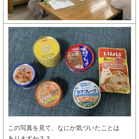
こ
の
写
真
を
見
て
、
な
に
か
気
づ
い
た
こ
と
は
あ
り
ま
す
か
？
？