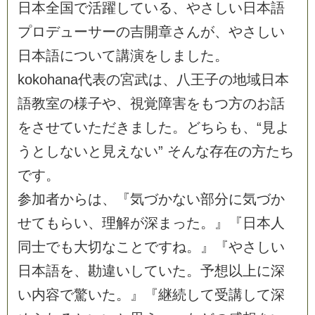
日
本
全
国
で
活
躍
し
て
い
る
、
や
さ
し
い
日
本
語
プ
ロ
デ
ュ
ー
サ
ー
の
吉
開
章
さ
ん
が
、
や
さ
し
い
日
本
語
に
つ
い
て
講
演
を
し
ま
し
た
。
k
o
k
o
h
a
n
a
代
表
の
宮
武
は
、
八
王
子
の
地
域
日
本
語
教
室
の
様
子
や
、
視
覚
障
害
を
も
つ
方
の
お
話
を
さ
せ
て
い
た
だ
き
ま
し
た
。
ど
ち
ら
も
、
“
見
よ
う
と
し
な
い
と
見
え
な
い
”
そ
ん
な
存
在
の
方
た
ち
で
す
。
参
加
者
か
ら
は
、
『
気
づ
か
な
い
部
分
に
気
づ
か
せ
て
も
ら
い
、
理
解
が
深
ま
っ
た
。
』
『
日
本
人
同
士
で
も
大
切
な
こ
と
で
す
ね
。
』
『
や
さ
し
い
日
本
語
を
、
勘
違
い
し
て
い
た
。
予
想
以
上
に
深
い
内
容
で
驚
い
た
。
』
『
継
続
し
て
受
講
し
て
深