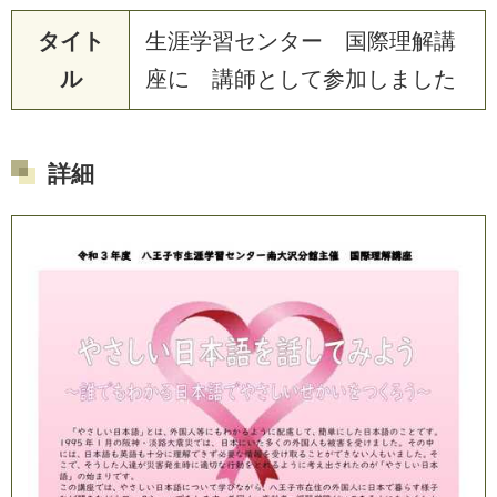
タイト
生
涯
学
習
セ
ン
タ
ー
国
際
理
解
講
ル
座
に
講
師
と
し
て
参
加
し
ま
し
た
詳細