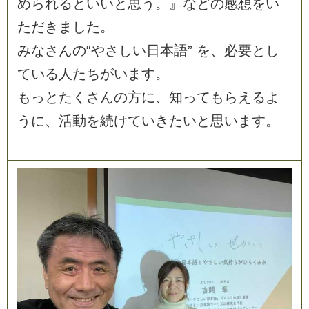
め
ら
れ
る
と
い
い
と
思
う
。
』
な
ど
の
感
想
を
い
た
だ
き
ま
し
た
。
み
な
さ
ん
の
“
や
さ
し
い
日
本
語
”
を
、
必
要
と
し
て
い
る
人
た
ち
が
い
ま
す
。
も
っ
と
た
く
さ
ん
の
方
に
、
知
っ
て
も
ら
え
る
よ
う
に
、
活
動
を
続
け
て
い
き
た
い
と
思
い
ま
す
。