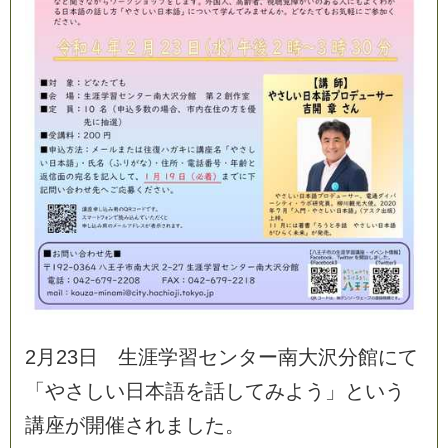
2
月
2
3
日
生
涯
学
習
セ
ン
タ
ー
南
大
沢
分
館
に
て
「
や
さ
し
い
日
本
語
を
話
し
て
み
よ
う
」
と
い
う
講
座
が
開
催
さ
れ
ま
し
た
。