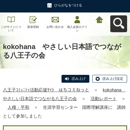
ひらがなをつける
このサイトにつ
新規登録
お問い合わせ
個人会員ログイ
八王子ｺﾐｭﾆﾃｨ活
いて
ン
動応援ｻｲﾄ はち
コミねっとへ戻
る
kokohana やさしい日本語でつなが
る八王子の会
読み上げ
読み上げ設定
八王子ｺﾐｭﾆﾃｨ活動応援ｻｲﾄ はちコミねっと
＞
kokohana
やさしい日本語でつながる八王子の会
＞
活動レポート
＞
人権・平和
＞
生涯学習センター 国際理解講座に 講師
として参加しました