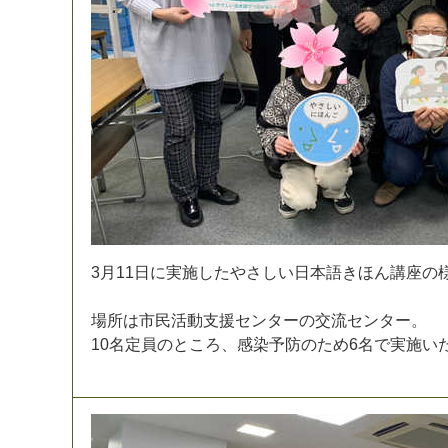
3
月
1
1
日
に
実
施
し
た
や
さ
し
い
日
本
語
き
ほ
ん
講
座
の
場
所
は
市
民
活
動
支
援
セ
ン
タ
ー
の
交
流
セ
ン
タ
ー
。
1
0
名
定
員
の
と
こ
ろ
、
感
染
予
防
の
た
め
6
名
で
実
施
い