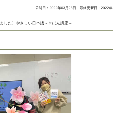
公開日：2022年03月28日 最終更新日：2022年
ま
し
た
】
や
さ
し
い
日
本
語
～
き
ほ
ん
講
座
～