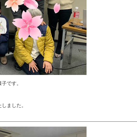
様
子
で
す
。
た
し
ま
し
た
。