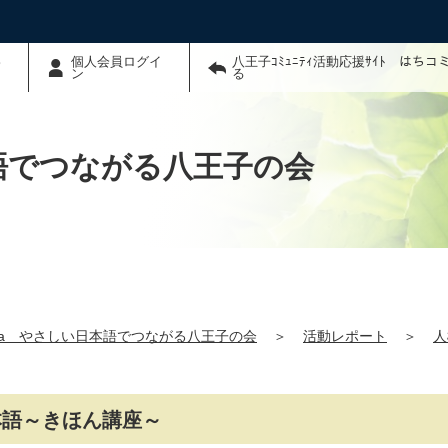
わ
個人会員ログイ
八王子ｺﾐｭﾆﾃｨ活動応援ｻｲﾄ はち
ン
る
本語でつながる八王子の会
hana やさしい日本語でつながる八王子の会
＞
活動レポート
＞
人
日本語～きほん講座～