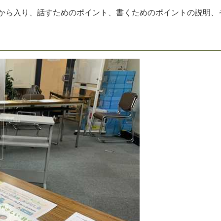
か
ら
入
り
、
話
す
た
め
の
ポ
イ
ン
ト
、
書
く
た
め
の
ポ
イ
ン
ト
の
説
明
、