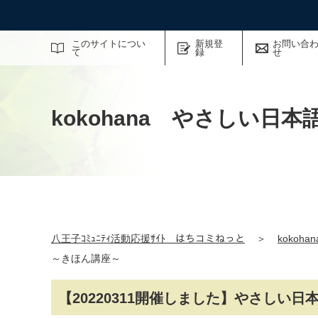
サイト内検索
このサイトについ
新規登
お問い合
て
録
せ
kokohana やさしい日
八王子ｺﾐｭﾆﾃｨ活動応援ｻｲﾄ はちコミねっと
＞
koko
～きほん講座～
【20220311開催しました】やさしい