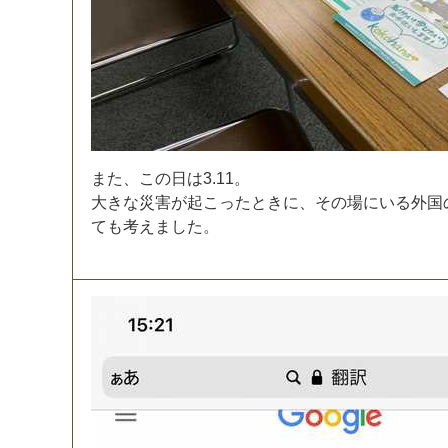
ま
た
、
こ
の
日
は
3
.
1
1
。
大
き
な
災
害
が
起
こ
っ
た
と
き
に
、
そ
の
場
に
い
る
外
国
て
も
考
え
ま
し
た
。