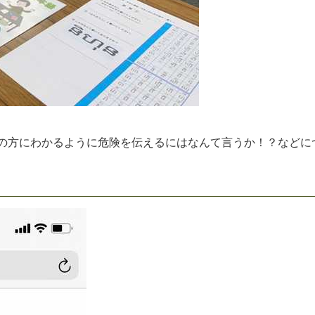
の
方
に
わ
か
る
よ
う
に
危
険
を
伝
え
る
に
は
な
ん
て
言
う
か
！
？
な
ど
に