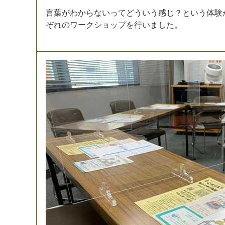
言
葉
が
わ
か
ら
な
い
っ
て
ど
う
い
う
感
じ
？
と
い
う
体
験
ぞ
れ
の
ワ
ー
ク
シ
ョ
ッ
プ
を
行
い
ま
し
た
。