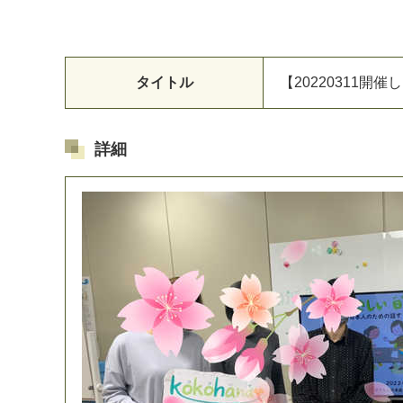
タイトル
【
2
0
2
2
0
3
1
1
開
催
し
詳細
マイメディア検索