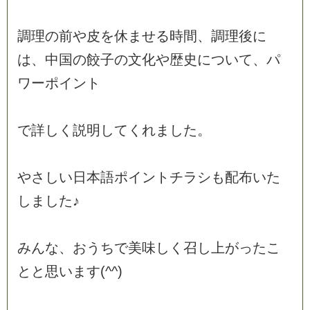
調
理
の
前
や
皮
を
休
ま
せ
る
時
間
、
調
理
後
に
は
、
中
国
の
餃
子
の
文
化
や
歴
史
に
つ
い
て
、
パ
ワ
ー
ポ
イ
ン
ト
で
詳
し
く
説
明
し
て
く
れ
ま
し
た
。
や
さ
し
い
日
本
語
ポ
イ
ン
ト
チ
ラ
シ
も
配
布
い
た
し
ま
し
た
♪
み
ん
な
、
お
う
ち
で
美
味
し
く
召
し
上
が
っ
た
こ
と
と
思
い
ま
す
(
^
^
)