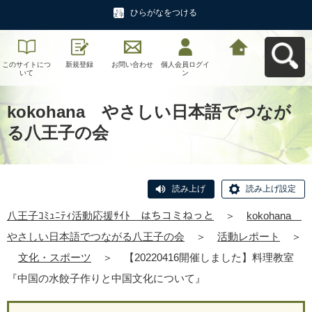
ひらがなをつける
このサイトにつ
新規登録
お問い合わせ
個人会員ログイ
八王子ｺﾐｭﾆﾃｨ活
いて
ン
動応援ｻｲﾄ はち
コミねっとへ戻
る
kokohana やさしい日本語でつなが
る八王子の会
読み上げ
読み上げ設定
八王子ｺﾐｭﾆﾃｨ活動応援ｻｲﾄ はちコミねっと
＞
kokohana
やさしい日本語でつながる八王子の会
＞
活動レポート
＞
文化・スポーツ
＞
【20220416開催しました】料理教室
『中国の水餃子作りと中国文化について』