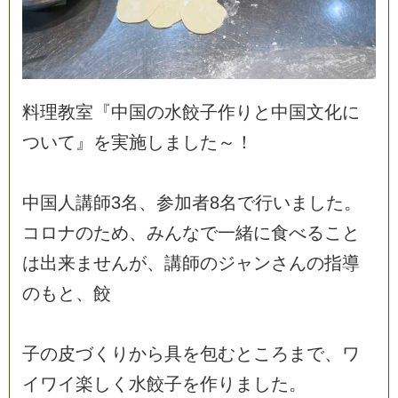
料
理
教
室
『
中
国
の
水
餃
子
作
り
と
中
国
文
化
に
つ
い
て
』
を
実
施
し
ま
し
た
～
！
中
国
人
講
師
3
名
、
参
加
者
8
名
で
行
い
ま
し
た
。
コ
ロ
ナ
の
た
め
、
み
ん
な
で
一
緒
に
食
べ
る
こ
と
は
出
来
ま
せ
ん
が
、
講
師
の
ジ
ャ
ン
さ
ん
の
指
導
の
も
と
、
餃
子
の
皮
づ
く
り
か
ら
具
を
包
む
と
こ
ろ
ま
で
、
ワ
イ
ワ
イ
楽
し
く
水
餃
子
を
作
り
ま
し
た
。