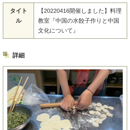
タイト
【
2
0
2
2
0
4
1
6
開
催
し
ま
し
た
】
料
理
ル
教
室
『
中
国
の
水
餃
子
作
り
と
中
国
文
化
に
つ
い
て
』
詳細