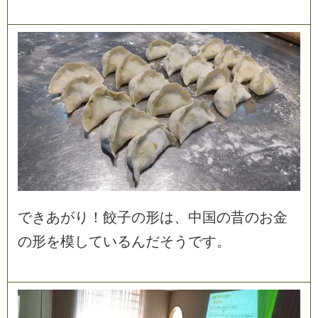
で
き
あ
が
り
！
餃
子
の
形
は
、
中
国
の
昔
の
お
金
の
形
を
模
し
て
い
る
ん
だ
そ
う
で
す
。