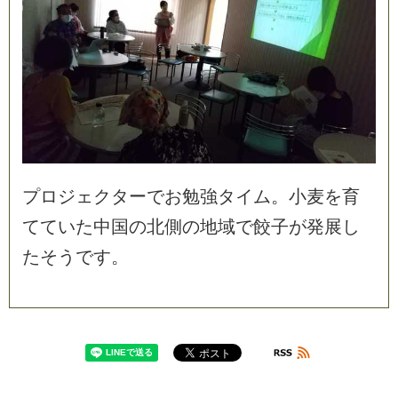
プ
ロ
ジ
ェ
ク
タ
ー
で
お
勉
強
タ
イ
ム
。
小
麦
を
育
て
て
い
た
中
国
の
北
側
の
地
域
で
餃
子
が
発
展
し
た
そ
う
で
す
。