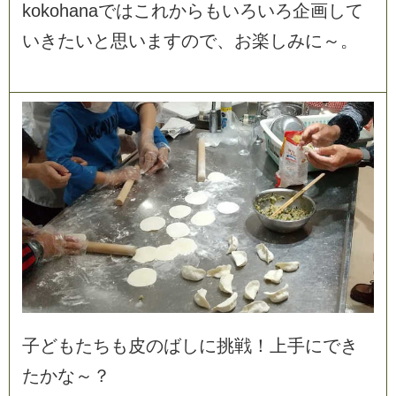
k
o
k
o
h
a
n
a
で
は
こ
れ
か
ら
も
い
ろ
い
ろ
企
画
し
て
い
き
た
い
と
思
い
ま
す
の
で
、
お
楽
し
み
に
～
。
子
ど
も
た
ち
も
皮
の
ば
し
に
挑
戦
！
上
手
に
で
き
た
か
な
～
？