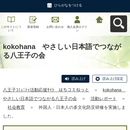
ひらがなをつける
このサイトにつ
新規登録
お問い合わせ
個人会員ログイ
八王子ｺﾐｭﾆﾃｨ活
いて
ン
動応援ｻｲﾄ はち
コミねっとへ戻
る
kokohana やさしい日本語でつなが
る八王子の会
読み上げ
読み上げ設定
八王子ｺﾐｭﾆﾃｨ活動応援ｻｲﾄ はちコミねっと
＞
kokohana
やさしい日本語でつながる八王子の会
＞
活動レポート
＞
社会教育
＞
外国人・日本人の多文化防災研修を実施しま
した。