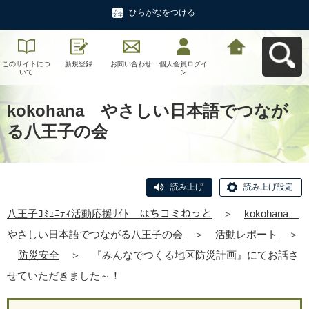
ひらがなをつける
このサイトにつ
新規登録
お問い合わせ
個人会員ログイ
八王子ｺﾐｭﾆﾃｨ活
いて
ン
動応援ｻｲﾄ はち
コミねっとへ戻
る
kokohana やさしい日本語でつなが
る八王子の会
読み上げ
読み上げ設定
八王子ｺﾐｭﾆﾃｨ活動応援ｻｲﾄ はちコミねっと
＞
kokohana
やさしい日本語でつながる八王子の会
＞
活動レポート
＞
防災安全
＞
『みんなでつくる地区防災計画』にてお話さ
せていただきました～！