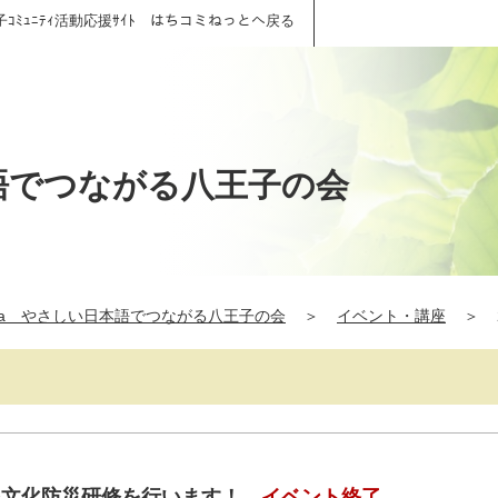
子ｺﾐｭﾆﾃｨ活動応援ｻｲﾄ はちコミねっとへ戻る
本語でつながる八王子の会
hana やさしい日本語でつながる八王子の会
＞
イベント・講座
＞
日)多文化防災研修を行います！
イベント終了