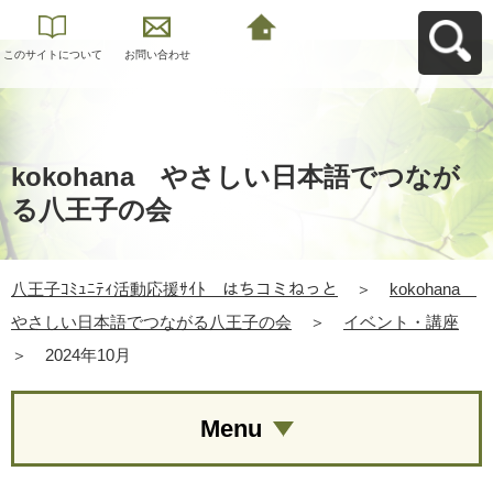
このサイトについて
お問い合わせ
八王子ｺﾐｭﾆﾃｨ活動応
援ｻｲﾄ はちコミねっ
とへ戻る
kokohana やさしい日本語でつなが
る八王子の会
八王子ｺﾐｭﾆﾃｨ活動応援ｻｲﾄ はちコミねっと
＞
kokohana
やさしい日本語でつながる八王子の会
＞
イベント・講座
＞
2024年10月
Menu