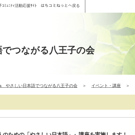
子ｺﾐｭﾆﾃｨ活動応援ｻｲﾄ はちコミねっとへ戻る
本語でつながる八王子の会
hana やさしい日本語でつながる八王子の会
＞
イベント・講座
＞
人のための「やさしい日本語」』講座を実施します！