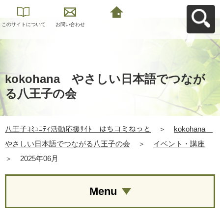
このサイトについて
お問い合わせ
八王子ｺﾐｭﾆﾃｨ活動応
援ｻｲﾄ はちコミねっ
とへ戻る
kokohana やさしい日本語でつなが
る八王子の会
八王子ｺﾐｭﾆﾃｨ活動応援ｻｲﾄ はちコミねっと
＞
kokohana
やさしい日本語でつながる八王子の会
＞
イベント・講座
＞
2025年06月
Menu