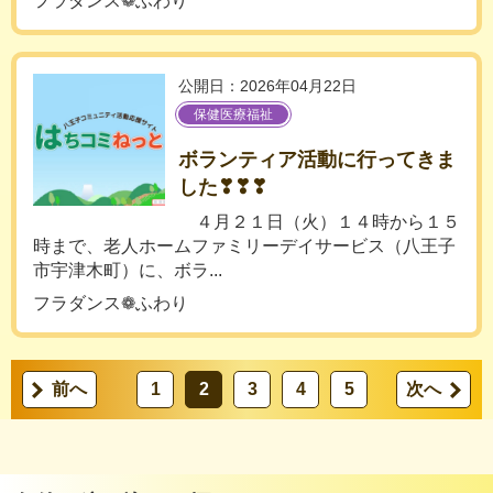
フラダンス❁ふわり
公開日：2026年04月22日
保健医療福祉
ボランティア活動に行ってきま
した❣❣❣
４月２１日（火）１４時から１５
時まで、老人ホームファミリーデイサービス（八王子
市宇津木町）に、ボラ...
フラダンス❁ふわり
前へ
1
2
3
4
5
次へ