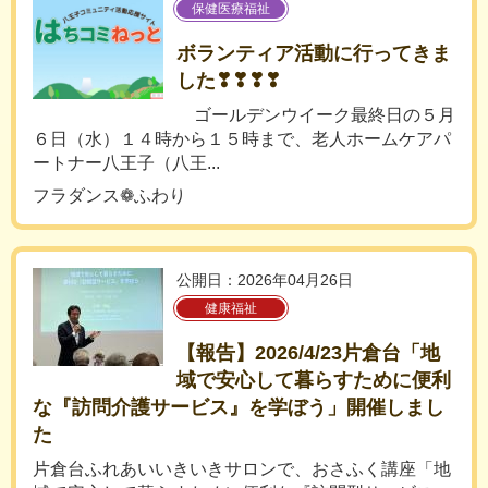
保健医療福祉
ボランティア活動に行ってきま
した❣❣❣❣
ゴールデンウイーク最終日の５月
６日（水）１４時から１５時まで、老人ホームケアパ
ートナー八王子（八王...
フラダンス❁ふわり
公開日：2026年04月26日
健康福祉
【報告】2026/4/23片倉台「地
域で安心して暮らすために便利
な『訪問介護サービス』を学ぼう」開催しまし
た
片倉台ふれあいいきいきサロンで、おさふく講座「地