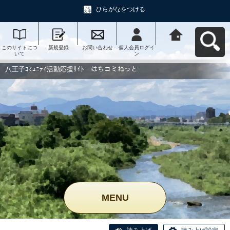
ひらがなをつける
このサイトにつ
新規登録
お問い合わせ
個人会員ログイ
八王子ｺﾐｭﾆﾃｨ活
いて
ン
動応援ｻｲﾄ はち
コミねっとへ戻
る
八王子ｺﾐｭﾆﾃｨ活動応援ｻｲﾄ はちコミねっと
MENU