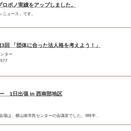
のプロボノ実績をアップしました。
タウンニュース」です。
第3回 「団体に合った法人格を考えよう！」
ンター
577
 1日出張 in 西南部地区
会場は、横山南市民センターの会議室でした。9時半...