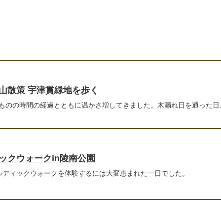
山散策 宇津貫緑地を歩く
ものの時間の経過とともに温かさ増してきました。木漏れ日を通った日..
ックウォークin陵南公園
ノルディックウォークを体験するには大変恵まれた一日でした。