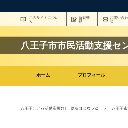
サイト内検索
このサイトについ
新規登
お問い合
て
録
せ
八王子市市民活動支援セ
ホーム
プロフィール
八王子ｺﾐｭﾆﾃｨ活動応援ｻｲﾄ はちコミねっと
＞
八王子市