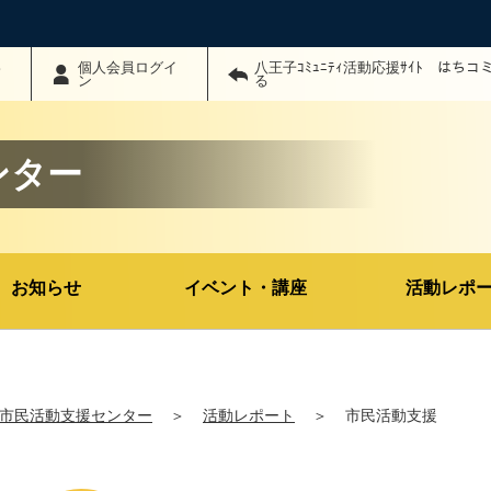
わ
個人会員ログイ
八王子ｺﾐｭﾆﾃｨ活動応援ｻｲﾄ はち
ン
る
ンター
お知らせ
イベント・講座
活動レポ
市民活動支援センター
＞
活動レポート
＞
市民活動支援