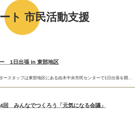
ート 市民活動支援
 1日出張 in 東部地区
タースタッフは東部地区にある由木中央市民センターで1日出張を開...
第4回 みんなでつくろう「元気になる会議」