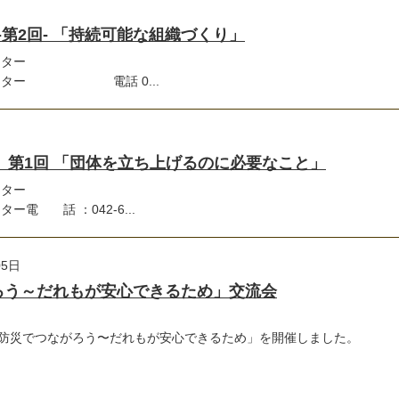
 -第2回- 「持続可能な組織づくり」
ンター
センター 電話 0...
講座 第1回 「団体を立ち上げるのに必要なこと」
ンター
電 話 ：042-6...
05日
ろう～だれもが安心できるため」交流会
「防災でつながろう〜だれもが安心できるため」を開催しました。