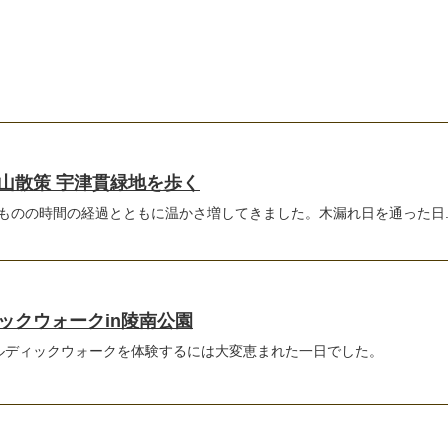
山散策 宇津貫緑地を歩く
ものの時間の経過とともに温かさ増してきました。木漏れ日を通った日..
ックウォークin陵南公園
ノルディックウォークを体験するには大変恵まれた一日でした。