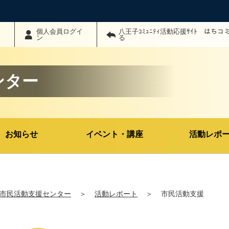
わ
個人会員ログイ
八王子ｺﾐｭﾆﾃｨ活動応援ｻｲﾄ はち
ン
る
ンター
お知らせ
イベント・講座
活動レポ
市民活動支援センター
＞
活動レポート
＞
市民活動支援