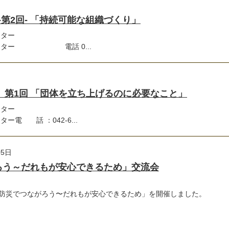
 -第2回- 「持続可能な組織づくり」
ンター
センター 電話 0...
講座 第1回 「団体を立ち上げるのに必要なこと」
ンター
電 話 ：042-6...
05日
ろう～だれもが安心できるため」交流会
「防災でつながろう〜だれもが安心できるため」を開催しました。