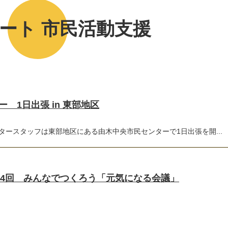
ート 市民活動支援
 1日出張 in 東部地区
タースタッフは東部地区にある由木中央市民センターで1日出張を開...
第4回 みんなでつくろう「元気になる会議」