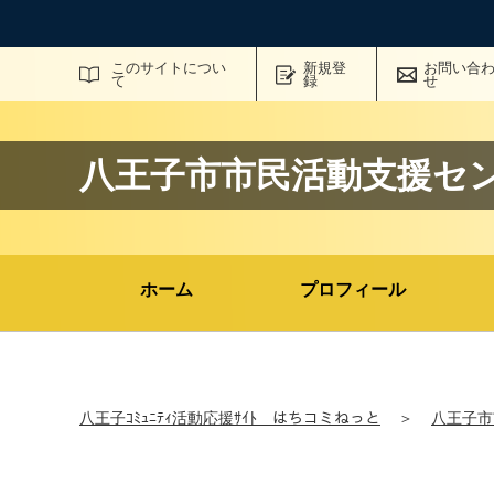
サイト内検索
このサイトについ
新規登
お問い合
て
録
せ
八王子市市民活動支援セ
ホーム
プロフィール
八王子ｺﾐｭﾆﾃｨ活動応援ｻｲﾄ はちコミねっと
＞
八王子市