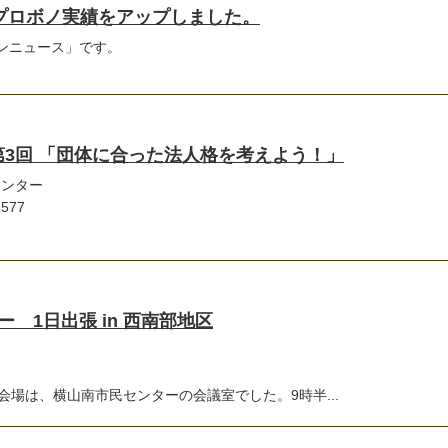
のプロボノ実績をアップしました。
タウンニュース」です。
第3回 「団体に合った法人格を考えよう！」
ンター
577
 1日出張 in 西南部地区
会場は、横山南市民センターの会議室でした。9時半...