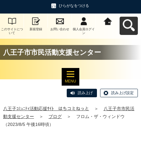
ひらがなをつける
このサイトにつ
新規登録
お問い合わせ
個人会員ログイ
八王子ｺﾐｭﾆﾃｨ活
いて
ン
動応援ｻｲﾄ はち
コミねっとへ戻
る
八王子市市民活動支援センター
MENU
読み上げ
読み上げ設定
八王子ｺﾐｭﾆﾃｨ活動応援ｻｲﾄ はちコミねっと
＞
八王子市市民活
動支援センター
＞
ブログ
＞
フロム・ザ・ウィンドウ
（2023/8/5 午後16時頃）