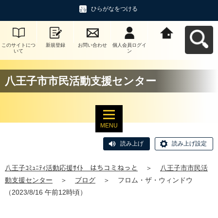
ひらがなをつける
このサイトにつ
新規登録
お問い合わせ
個人会員ログイ
八王子ｺﾐｭﾆﾃｨ活
いて
ン
動応援ｻｲﾄ はち
コミねっとへ戻
る
八王子市市民活動支援センター
MENU
読み上げ
読み上げ設定
八王子ｺﾐｭﾆﾃｨ活動応援ｻｲﾄ はちコミねっと
＞
八王子市市民活
動支援センター
＞
ブログ
＞
フロム・ザ・ウィンドウ
（2023/8/16 午前12時頃）