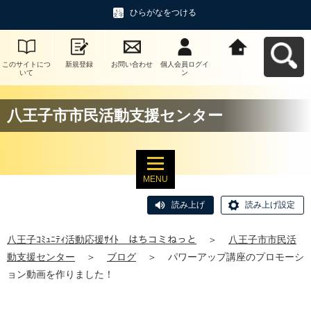
ひらがなをつける
このサイトにつ
新規登録
お問い合わせ
個人会員ログイ
八王子ｺﾐｭﾆﾃｨ活
いて
ン
動応援ｻｲﾄ はち
コミねっとへ戻
る
八王子市市民活動支援センター
MENU
読み上げ
読み上げ設定
八王子ｺﾐｭﾆﾃｨ活動応援ｻｲﾄ はちコミねっと
＞
八王子市市民活
動支援センター
＞
ブログ
＞
パワーアップ講座のプロモーシ
ョン動画を作りました！