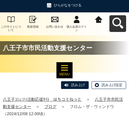
ひらがなをつける
このサイトにつ
新規登録
お問い合わせ
個人会員ログイ
八王子ｺﾐｭﾆﾃｨ活
いて
ン
動応援ｻｲﾄ はち
コミねっとへ戻
る
八王子市市民活動支援センター
MENU
読み上げ
読み上げ設定
八王子ｺﾐｭﾆﾃｨ活動応援ｻｲﾄ はちコミねっと
＞
八王子市市民活
動支援センター
＞
ブログ
＞
フロム・ザ・ウィンドウ
（2024/12/08 12:00頃）