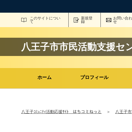
サイト内検索
このサイトについ
新規登
お問い合
て
録
せ
八王子市市民活動支援セ
ホーム
プロフィール
八王子ｺﾐｭﾆﾃｨ活動応援ｻｲﾄ はちコミねっと
＞
八王子市