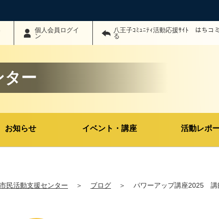
わ
個人会員ログイ
八王子ｺﾐｭﾆﾃｨ活動応援ｻｲﾄ はち
ン
る
ンター
お知らせ
イベント・講座
活動レポ
市民活動支援センター
＞
ブログ
＞
パワーアップ講座2025 