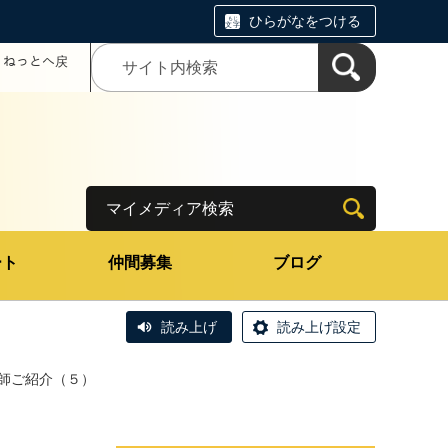
ひらがなをつける
コミねっとへ戻
マイメディア検索
ート
仲間募集
ブログ
読み上げ
読み上げ設定
講師ご紹介（５）