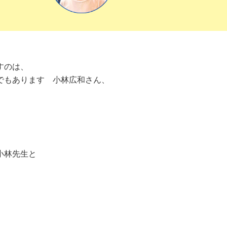
すのは、
でもあります 小林広和さん、
小林先生と