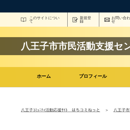
サイト内検索
このサイトについ
新規登
お問い合
て
録
せ
八王子市市民活動支援セ
ホーム
プロフィール
八王子ｺﾐｭﾆﾃｨ活動応援ｻｲﾄ はちコミねっと
＞
八王子市