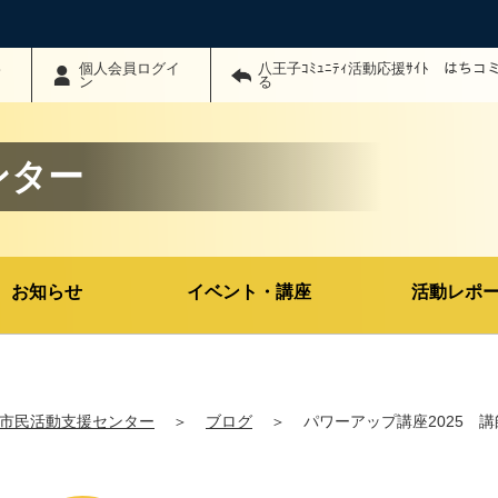
わ
個人会員ログイ
八王子ｺﾐｭﾆﾃｨ活動応援ｻｲﾄ はち
ン
る
ンター
お知らせ
イベント・講座
活動レポ
市民活動支援センター
＞
ブログ
＞
パワーアップ講座2025 