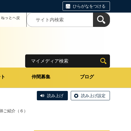
ひらがなをつける
コミねっとへ戻
マイメディア検索
ート
仲間募集
ブログ
読み上げ
読み上げ設定
講師ご紹介（６）