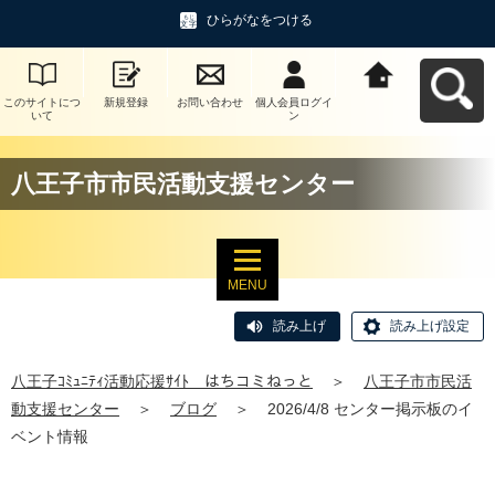
ひらがなをつける
このサイトにつ
新規登録
お問い合わせ
個人会員ログイ
八王子ｺﾐｭﾆﾃｨ活
いて
ン
動応援ｻｲﾄ はち
コミねっとへ戻
る
八王子市市民活動支援センター
MENU
読み上げ
読み上げ設定
八王子ｺﾐｭﾆﾃｨ活動応援ｻｲﾄ はちコミねっと
＞
八王子市市民活
動支援センター
＞
ブログ
＞
2026/4/8 センター掲示板のイ
ベント情報