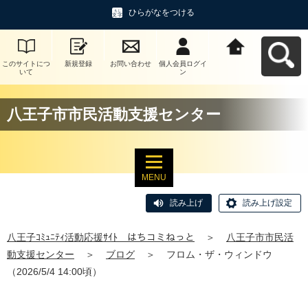
ひらがなをつける
このサイトにつ
新規登録
お問い合わせ
個人会員ログイ
八王子ｺﾐｭﾆﾃｨ活
いて
ン
動応援ｻｲﾄ はち
コミねっとへ戻
る
八王子市市民活動支援センター
MENU
読み上げ
読み上げ設定
八王子ｺﾐｭﾆﾃｨ活動応援ｻｲﾄ はちコミねっと
＞
八王子市市民活
動支援センター
＞
ブログ
＞
フロム・ザ・ウィンドウ
（2026/5/4 14:00頃）