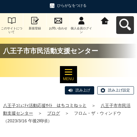
ひらがなをつける
このサイトにつ
新規登録
お問い合わせ
個人会員ログイ
八王子ｺﾐｭﾆﾃｨ活
いて
ン
動応援ｻｲﾄ はち
コミねっとへ戻
る
八王子市市民活動支援センター
MENU
読み上げ
読み上げ設定
八王子ｺﾐｭﾆﾃｨ活動応援ｻｲﾄ はちコミねっと
＞
八王子市市民活
動支援センター
＞
ブログ
＞
フロム・ザ・ウィンドウ
（2023/3/16 午後2時頃）