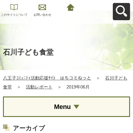
このサイトについて
お問い合わせ
八王子ｺﾐｭﾆﾃｨ活動応
援ｻｲﾄ はちコミねっ
とへ戻る
石川子ども食堂
八王子ｺﾐｭﾆﾃｨ活動応援ｻｲﾄ はちコミねっと
＞
石川子ども
食堂
＞
活動レポート
＞
2019年06月
Menu
アーカイブ