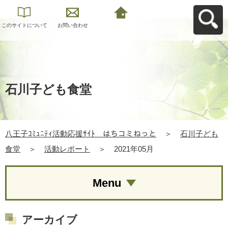
このサイトについて
お問い合わせ
八王子ｺﾐｭﾆﾃｨ活動応
援ｻｲﾄ はちコミねっ
とへ戻る
石川子ども食堂
八王子ｺﾐｭﾆﾃｨ活動応援ｻｲﾄ はちコミねっと
＞
石川子ども
食堂
＞
活動レポート
＞
2021年05月
Menu
アーカイブ