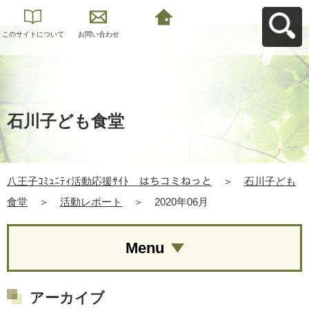
このサイトについて
お問い合わせ
八王子ｺﾐｭﾆﾃｨ活動応
援ｻｲﾄ はちコミねっ
とへ戻る
石川子ども食堂
八王子ｺﾐｭﾆﾃｨ活動応援ｻｲﾄ はちコミねっと
＞
石川子ども
食堂
＞
活動レポート
＞
2020年06月
Menu
アーカイブ