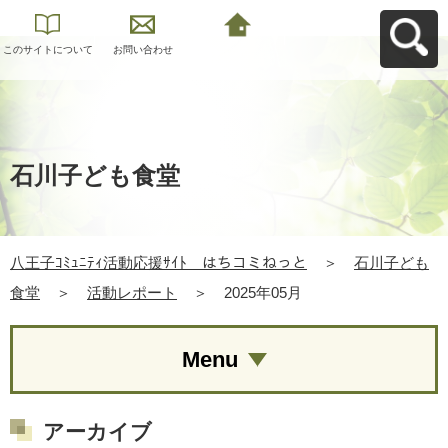
このサイトについて
お問い合わせ
八王子ｺﾐｭﾆﾃｨ活動応
援ｻｲﾄ はちコミねっ
とへ戻る
石川子ども食堂
八王子ｺﾐｭﾆﾃｨ活動応援ｻｲﾄ はちコミねっと
＞
石川子ども
食堂
＞
活動レポート
＞
2025年05月
Menu
アーカイブ