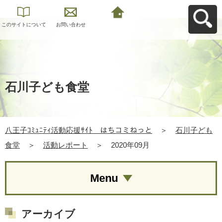
このサイトについて
お問い合わせ
八王子ｺﾐｭﾆﾃｨ活動応
援ｻｲﾄ はちコミねっ
とへ戻る
石川子ども食堂
八王子ｺﾐｭﾆﾃｨ活動応援ｻｲﾄ はちコミねっと
＞
石川子ども
食堂
＞
活動レポート
＞
2020年09月
Menu
アーカイブ