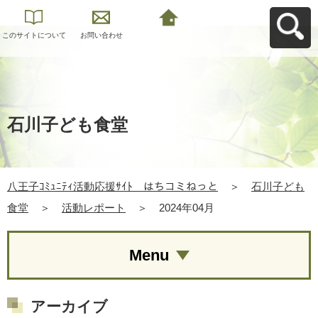
このサイトについて
お問い合わせ
八王子ｺﾐｭﾆﾃｨ活動応
援ｻｲﾄ はちコミねっ
とへ戻る
石川子ども食堂
八王子ｺﾐｭﾆﾃｨ活動応援ｻｲﾄ はちコミねっと
＞
石川子ども
食堂
＞
活動レポート
＞
2024年04月
Menu
アーカイブ