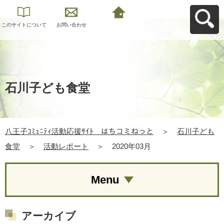
このサイトについて
お問い合わせ
八王子ｺﾐｭﾆﾃｨ活動応
援ｻｲﾄ はちコミねっ
とへ戻る
石川子ども食堂
八王子ｺﾐｭﾆﾃｨ活動応援ｻｲﾄ はちコミねっと
＞
石川子ども
食堂
＞
活動レポート
＞
2020年03月
Menu
アーカイブ