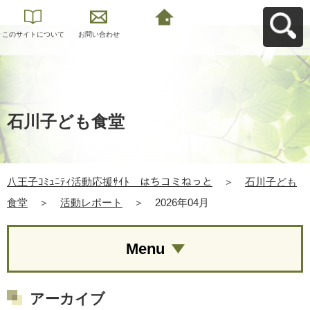
このサイトについて
お問い合わせ
八王子ｺﾐｭﾆﾃｨ活動応
援ｻｲﾄ はちコミねっ
とへ戻る
石川子ども食堂
八王子ｺﾐｭﾆﾃｨ活動応援ｻｲﾄ はちコミねっと
＞
石川子ども
食堂
＞
活動レポート
＞
2026年04月
Menu
アーカイブ