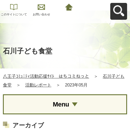
このサイトについて
お問い合わせ
八王子ｺﾐｭﾆﾃｨ活動応
援ｻｲﾄ はちコミねっ
とへ戻る
石川子ども食堂
八王子ｺﾐｭﾆﾃｨ活動応援ｻｲﾄ はちコミねっと
＞
石川子ども
食堂
＞
活動レポート
＞
2023年05月
Menu
アーカイブ