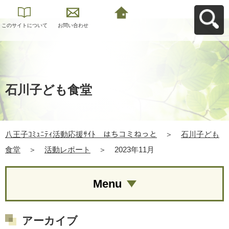
このサイトについて
お問い合わせ
八王子ｺﾐｭﾆﾃｨ活動応
援ｻｲﾄ はちコミねっ
とへ戻る
石川子ども食堂
八王子ｺﾐｭﾆﾃｨ活動応援ｻｲﾄ はちコミねっと
＞
石川子ども
食堂
＞
活動レポート
＞
2023年11月
Menu
アーカイブ