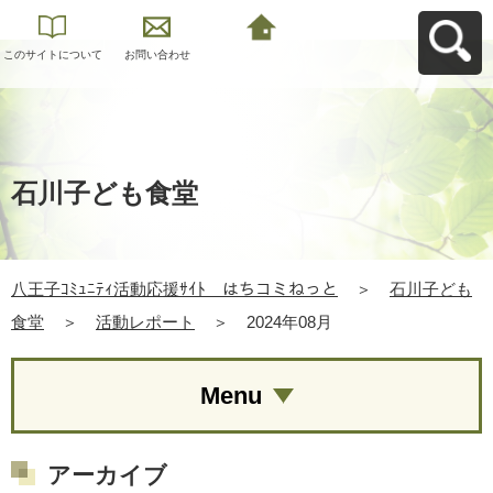
このサイトについて
お問い合わせ
八王子ｺﾐｭﾆﾃｨ活動応
援ｻｲﾄ はちコミねっ
とへ戻る
石川子ども食堂
八王子ｺﾐｭﾆﾃｨ活動応援ｻｲﾄ はちコミねっと
＞
石川子ども
食堂
＞
活動レポート
＞
2024年08月
Menu
アーカイブ