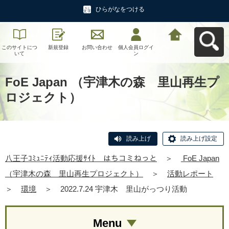
ひらがなをつける
このサイトにつ
新規登録
お問い合わせ
個人会員ログイ
八王子ｺﾐｭﾆﾃｨ活
いて
ン
動応援ｻｲﾄ はち
コミねっとへ戻
る
FoE Japan （宇津木の森 里山再生プ
ロジェクト）
読み上げ
読み上げ設定
八王子ｺﾐｭﾆﾃｨ活動応援ｻｲﾄ はちコミねっと
＞
FoE Japan
（宇津木の森 里山再生プロジェクト）
＞
活動レポート
＞
環境
＞
2022.7.24 宇津木 里山がっつり活動
Menu