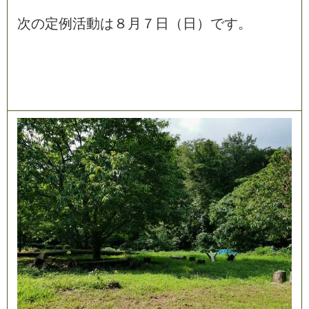
次
の
定
例
活
動
は
８
月
７
日
（
日
）
で
す
。