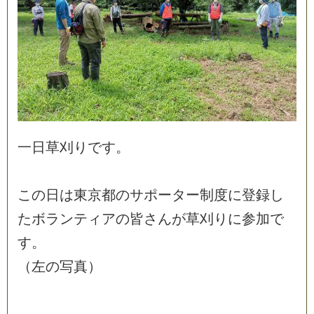
一
日
草
刈
り
で
す
。
こ
の
日
は
東
京
都
の
サ
ポ
ー
タ
ー
制
度
に
登
録
し
た
ボ
ラ
ン
テ
ィ
ア
の
皆
さ
ん
が
草
刈
り
に
参
加
で
す
。
（
左
の
写
真
）