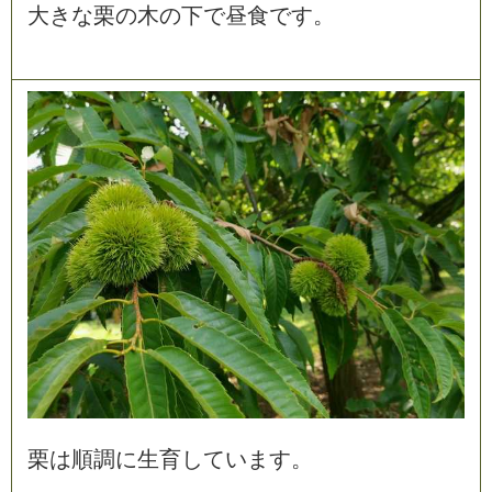
大
き
な
栗
の
木
の
下
で
昼
食
で
す
。
栗
は
順
調
に
生
育
し
て
い
ま
す
。