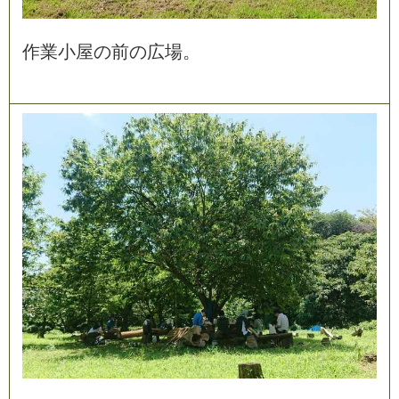
作
業
小
屋
の
前
の
広
場
。