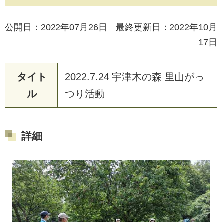
公開日：2022年07月26日 最終更新日：2022年10月
17日
タイト
2
0
2
2
.
7
.
2
4
宇
津
木
の
森
里
山
が
っ
ル
つ
り
活
動
詳細