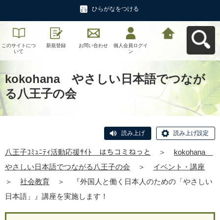
ひらがなをつける
このサイトにつ
新規登録
お問い合わせ
個人会員ログイ
八王子ｺﾐｭﾆﾃｨ活
いて
ン
動応援ｻｲﾄ はち
コミねっとへ戻
る
kokohana やさしい日本語でつなが
る八王子の会
読み上げ
読み上げ設定
八王子ｺﾐｭﾆﾃｨ活動応援ｻｲﾄ はちコミねっと
＞
kokohana
やさしい日本語でつながる八王子の会
＞
イベント・講座
＞
社会教育
＞
『外国人と働く日本人のための「やさしい
日本語」』講座を実施します！