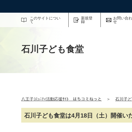
サイト内検索
このサイトについ
新規登
お問い合
て
録
せ
石川子ども食堂
八王子ｺﾐｭﾆﾃｨ活動応援ｻｲﾄ はちコミねっと
＞
石川子ど
石川子ども食堂は4月18日（土）開催い