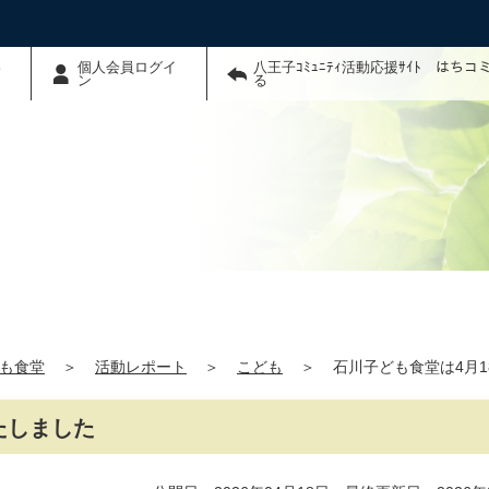
わ
個人会員ログイ
八王子ｺﾐｭﾆﾃｨ活動応援ｻｲﾄ はち
ン
る
も食堂
＞
活動レポート
＞
こども
＞
石川子ども食堂は4月
たしました