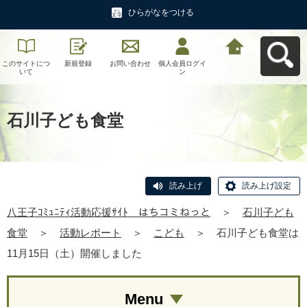
ひらがなをつける
このサイトにつ
新規登録
お問い合わせ
個人会員ログイ
八王子ｺﾐｭﾆﾃｨ活
いて
ン
動応援ｻｲﾄ はち
コミねっとへ戻
る
石川子ども食堂
読み上げ
読み上げ設定
八王子ｺﾐｭﾆﾃｨ活動応援ｻｲﾄ はちコミねっと
＞
石川子ども
食堂
＞
活動レポート
＞
こども
＞
石川子ども食堂は
11月15日（土）開催しました
Menu