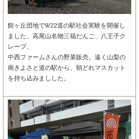
館
ヶ
丘
団
地
で
9
/
2
2
道
の
駅
社
会
実
験
を
開
催
し
ま
し
た
。
高
尾
山
名
物
三
福
だ
ん
ご
、
八
王
子
ク
レ
ー
プ
、
中
西
フ
ァ
ー
ム
さ
ん
の
野
菜
販
売
。
遠
く
山
梨
の
南
き
よ
さ
と
道
の
駅
か
ら
、
朝
ど
れ
マ
ス
カ
ッ
ト
を
持
ち
込
み
ま
し
し
た
。