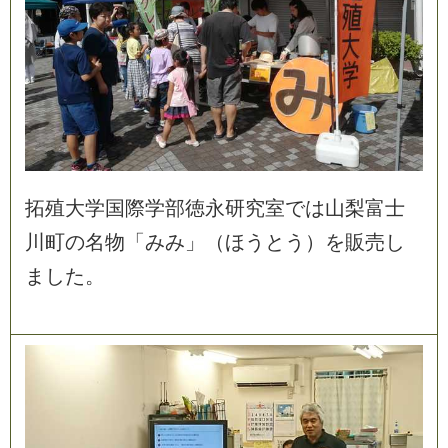
拓
殖
大
学
国
際
学
部
徳
永
研
究
室
で
は
山
梨
富
士
川
町
の
名
物
「
み
み
」
（
ほ
う
と
う
）
を
販
売
し
ま
し
た
。