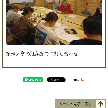
拓
殖
大
学
の
紅
葉
館
で
の
打
ち
合
わ
せ
ページの先頭に戻る