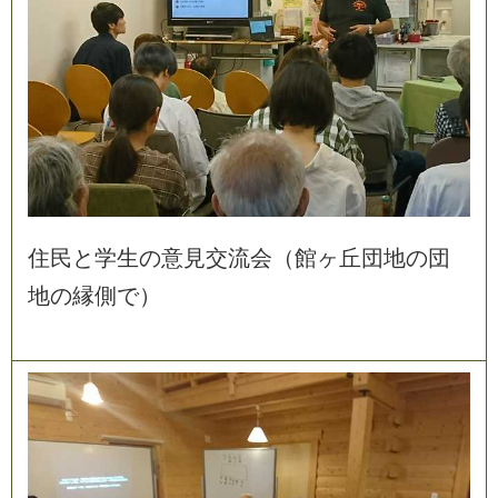
住
民
と
学
生
の
意
見
交
流
会
（
館
ヶ
丘
団
地
の
団
地
の
縁
側
で
）