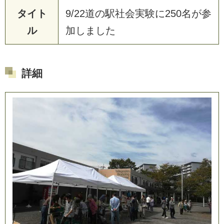
タイト
9
/
2
2
道
の
駅
社
会
実
験
に
2
5
0
名
が
参
ル
加
し
ま
し
た
詳細