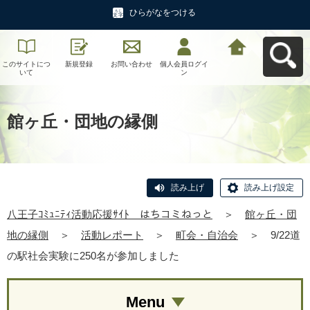
ひらがなをつける
このサイトにつ
新規登録
お問い合わせ
個人会員ログイ
八王子ｺﾐｭﾆﾃｨ活
いて
ン
動応援ｻｲﾄ はち
コミねっとへ戻
る
館ヶ丘・団地の縁側
読み上げ
読み上げ設定
八王子ｺﾐｭﾆﾃｨ活動応援ｻｲﾄ はちコミねっと
＞
館ヶ丘・団
地の縁側
＞
活動レポート
＞
町会・自治会
＞
9/22道
の駅社会実験に250名が参加しました
Menu