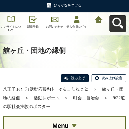
ひらがなをつける
このサイトにつ
新規登録
お問い合わせ
個人会員ログイ
八王子ｺﾐｭﾆﾃｨ活
いて
ン
動応援ｻｲﾄ はち
コミねっとへ戻
る
館ヶ丘・団地の縁側
読み上げ
読み上げ設定
八王子ｺﾐｭﾆﾃｨ活動応援ｻｲﾄ はちコミねっと
＞
館ヶ丘・団
地の縁側
＞
活動レポート
＞
町会・自治会
＞
9/22道
の駅社会実験のポスター
Menu