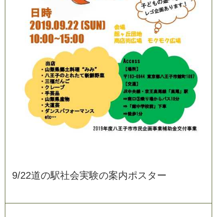
9
/
2
2
道
の
駅
社
会
実
験
の
案
内
ポ
ス
タ
ー