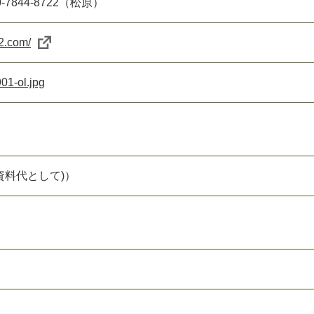
7844-8722（松原）
2.com/
-ol.jpg
資料代として)）