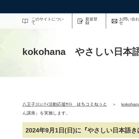
サイト内検索
このサイトについ
新規登
お問い合
て
録
せ
kokohana やさしい日
八王子ｺﾐｭﾆﾃｨ活動応援ｻｲﾄ はちコミねっと
＞
koko
ん講座』を実施します。
2024年9月1日(日)に『やさしい日本