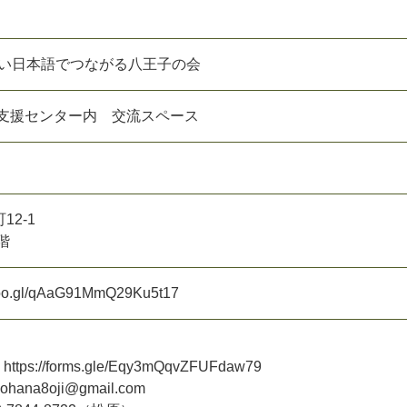
やさしい日本語でつながる八王子の会
動支援センター内 交流スペース
2-1
階
.goo.gl/qAaG91MmQ29Ku5t17
ttps://forms.gle/Eqy3mQqvZFUFdaw79
na8oji@gmail.com