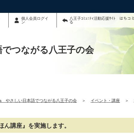
わ
個人会員ログイ
八王子ｺﾐｭﾆﾃｨ活動応援ｻｲﾄ はち
ン
る
本語でつながる八王子の会
hana やさしい日本語でつながる八王子の会
＞
イベント・講座
＞
語きほん講座』を実施します。