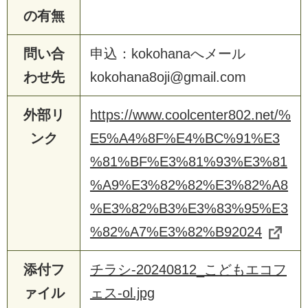
の有無
問い合
申込：kokohanaへメール
わせ先
kokohana8oji@gmail.com
外部リ
https://www.coolcenter802.net/%
ンク
E5%A4%8F%E4%BC%91%E3
%81%BF%E3%81%93%E3%81
%A9%E3%82%82%E3%82%A8
%E3%82%B3%E3%83%95%E3
%82%A7%E3%82%B92024
添付フ
チラシ-20240812_こどもエコフ
ァイル
ェス-ol.jpg