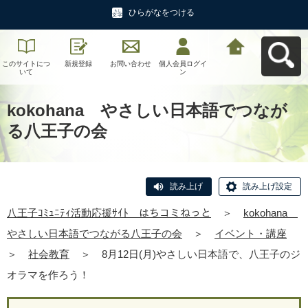
ひらがなをつける
このサイトにつ
新規登録
お問い合わせ
個人会員ログイ
八王子ｺﾐｭﾆﾃｨ活
いて
ン
動応援ｻｲﾄ はち
コミねっとへ戻
る
kokohana やさしい日本語でつなが
る八王子の会
読み上げ
読み上げ設定
八王子ｺﾐｭﾆﾃｨ活動応援ｻｲﾄ はちコミねっと
＞
kokohana
やさしい日本語でつながる八王子の会
＞
イベント・講座
＞
社会教育
＞
8月12日(月)やさしい日本語で、八王子のジ
オラマを作ろう！