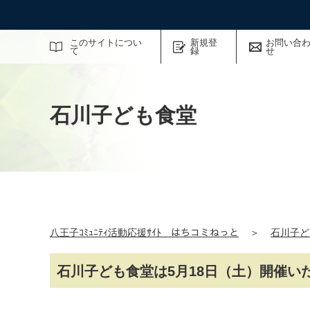
サイト内検索
このサイトについ
新規登
お問い合
て
録
せ
石川子ども食堂
八王子ｺﾐｭﾆﾃｨ活動応援ｻｲﾄ はちコミねっと
＞
石川子ど
石川子ども食堂は5月18日（土）開催い