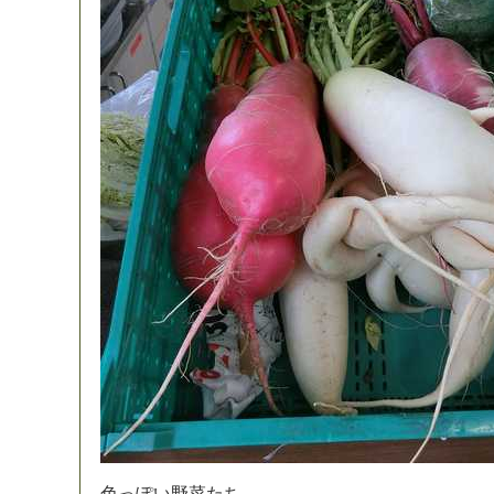
色
っ
ぽ
い
野
菜
た
ち