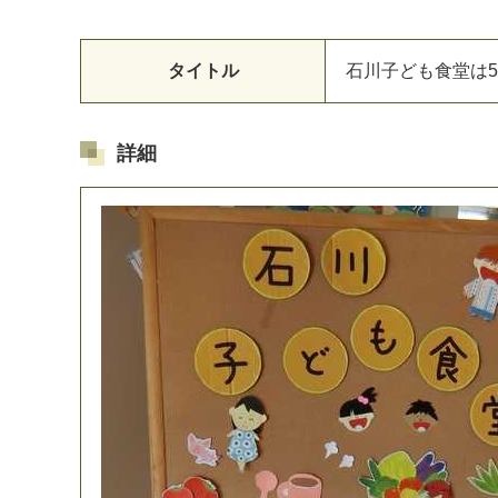
タイトル
石
川
子
ど
も
食
堂
は
5
詳細
マイメディア検索