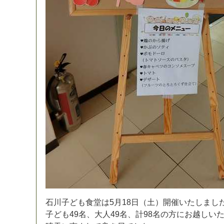
石
川
子
ど
も
食
堂
は
5
月
1
8
日
（
土
）
開
催
い
た
し
ま
し
子
ど
も
4
9
名
、
大
人
4
9
名
、
計
9
8
名
の
方
に
お
越
し
い