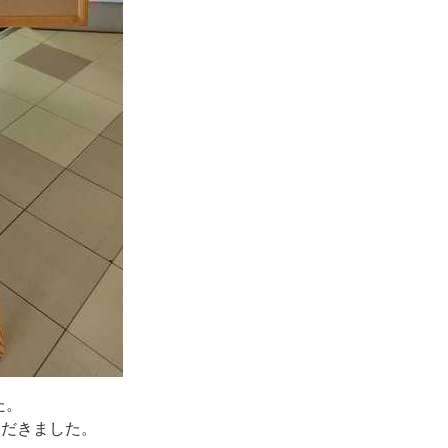
た
。
た
だ
き
ま
し
た
。