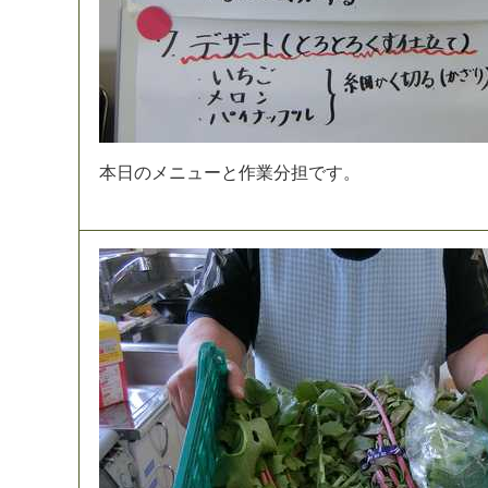
本
日
の
メ
ニ
ュ
ー
と
作
業
分
担
で
す
。