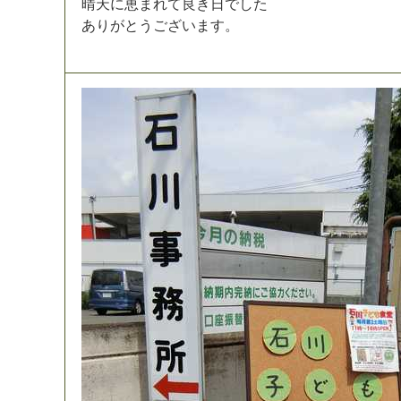
晴
天
に
恵
ま
れ
て
良
き
日
で
し
た
あ
り
が
と
う
ご
ざ
い
ま
す
。