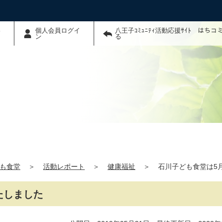
わ
個人会員ログイ
八王子ｺﾐｭﾆﾃｨ活動応援ｻｲﾄ はち
ン
る
も食堂
＞
活動レポート
＞
健康福祉
＞
石川子ども食堂は5
たしました