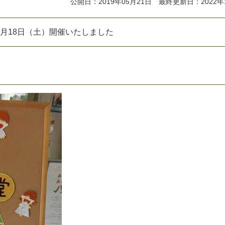
公開日：2019年05月21日 最終更新日：2022年
月
1
8
日
（
土
）
開
催
い
た
し
ま
し
た