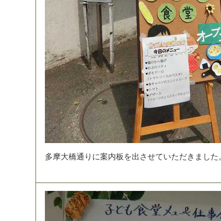
多
摩
大
橋
通
り
に
案
内
板
を
出
さ
せ
て
い
た
だ
き
ま
し
た