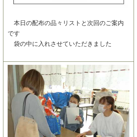
本
日
の
配
布
の
品
々
リ
ス
ト
と
次
回
の
ご
案
内
で
す
袋
の
中
に
入
れ
さ
せ
て
い
た
だ
き
ま
し
た