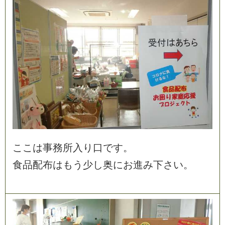
こ
こ
は
事
務
所
入
り
口
で
す
。
食
品
配
布
は
も
う
少
し
奥
に
お
進
み
下
さ
い
。