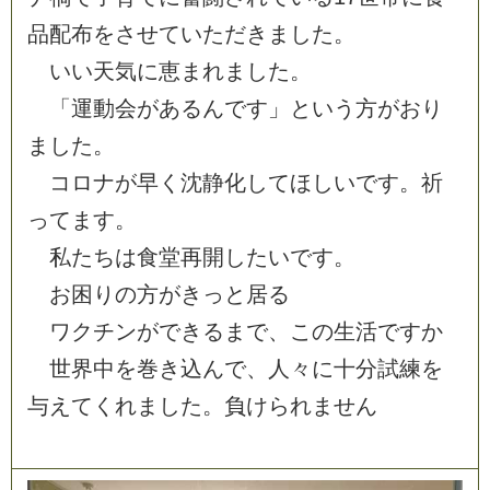
品
配
布
を
さ
せ
て
い
た
だ
き
ま
し
た
。
い
い
天
気
に
恵
ま
れ
ま
し
た
。
「
運
動
会
が
あ
る
ん
で
す
」
と
い
う
方
が
お
り
ま
し
た
。
コ
ロ
ナ
が
早
く
沈
静
化
し
て
ほ
し
い
で
す
。
祈
っ
て
ま
す
。
私
た
ち
は
食
堂
再
開
し
た
い
で
す
。
お
困
り
の
方
が
き
っ
と
居
る
ワ
ク
チ
ン
が
で
き
る
ま
で
、
こ
の
生
活
で
す
か
世
界
中
を
巻
き
込
ん
で
、
人
々
に
十
分
試
練
を
与
え
て
く
れ
ま
し
た
。
負
け
ら
れ
ま
せ
ん