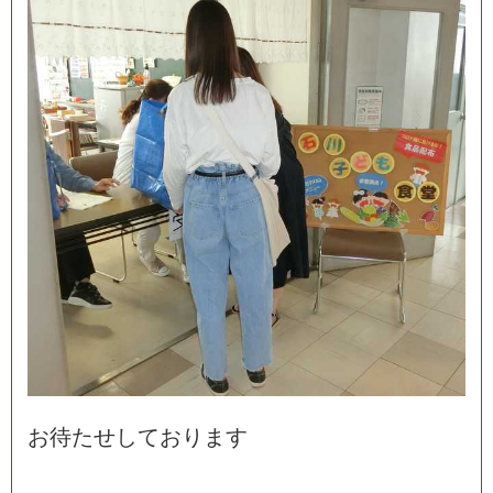
お
待
た
せ
し
て
お
り
ま
す