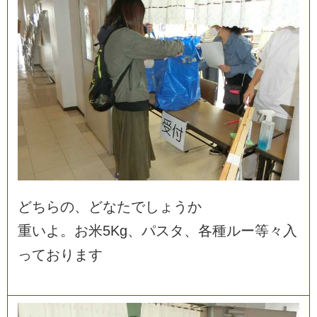
ど
ち
ら
の
、
ど
な
た
で
し
ょ
う
か
重
い
よ
。
お
米
5
K
g
、
パ
ス
タ
、
各
種
ル
ー
等
々
入
っ
て
お
り
ま
す