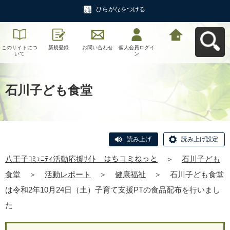
ひらがなをつける
このサイトにつ
新規登録
お問い合わせ
個人会員ログイ
八王子ｺﾐｭﾆﾃｨ活
いて
ン
動応援ｻｲﾄ はち
コミねっとへ戻
る
石川子ども食堂
読み上げ
読み上げ設定
八王子ｺﾐｭﾆﾃｨ活動応援ｻｲﾄ はちコミねっと
＞
石川子ども
食堂
＞
活動レポート
＞
健康福祉
＞
石川子ども食堂
は令和2年10月24日（土）子育て支援PTの食品配布を行いまし
た