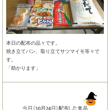
本
日
の
配
布
の
品
々
で
す
。
焼
き
立
て
パ
ン
、
取
り
立
て
サ
ツ
マ
イ
モ
等
々
で
す
。
「
助
か
り
ま
す
」