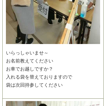
い
ら
っ
し
ゃ
い
ま
せ
～
お
名
前
教
え
て
く
だ
さ
い
お
車
で
お
越
し
で
す
か
？
入
れ
る
袋
を
替
え
て
お
り
ま
す
の
で
袋
は
次
回
持
参
し
て
く
だ
さ
い