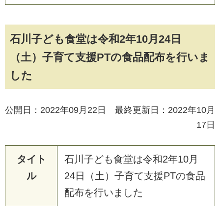
石川子ども食堂は令和2年10月24日
（土）子育て支援PTの食品配布を行いま
した
公開日：2022年09月22日 最終更新日：2022年10月
17日
タイト
石
川
子
ど
も
食
堂
は
令
和
2
年
1
0
月
ル
2
4
日
（
土
）
子
育
て
支
援
P
T
の
食
品
配
布
を
行
い
ま
し
た