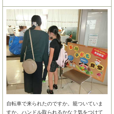
自
転
車
で
来
ら
れ
た
の
で
す
か
。
籠
つ
い
て
い
ま
す
か
。
ハ
ン
ド
ル
取
ら
れ
る
か
な
？
気
を
つ
け
て