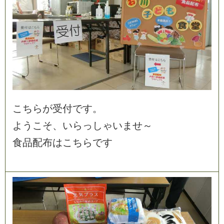
こ
ち
ら
が
受
付
で
す
。
よ
う
こ
そ
、
い
ら
っ
し
ゃ
い
ま
せ
～
食
品
配
布
は
こ
ち
ら
で
す