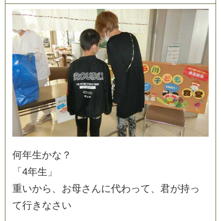
何
年
生
か
な
？
「
4
年
生
」
重
い
か
ら
、
お
母
さ
ん
に
代
わ
っ
て
、
君
が
持
っ
て
行
き
な
さ
い