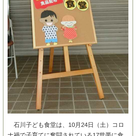
石
川
子
ど
も
食
堂
は
、
1
0
月
2
4
日
（
土
）
コ
ロ
ナ
禍
で
子
育
て
に
奮
闘
さ
れ
て
い
る
1
7
世
帯
に
食