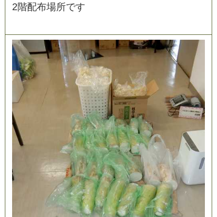
2
階
配
布
場
所
で
す