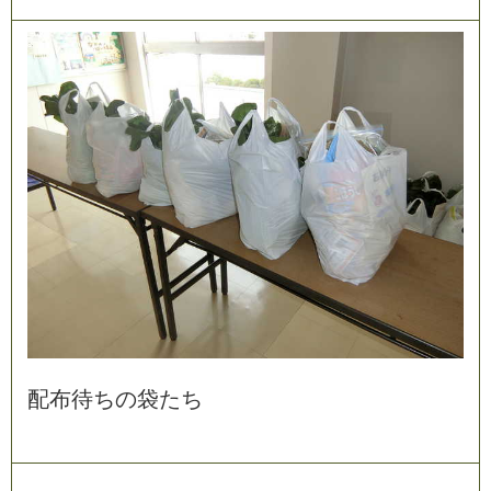
配
布
待
ち
の
袋
た
ち