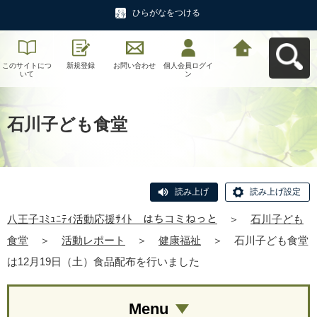
ひらがなをつける
このサイトにつ
新規登録
お問い合わせ
個人会員ログイ
八王子ｺﾐｭﾆﾃｨ活
いて
ン
動応援ｻｲﾄ はち
コミねっとへ戻
る
石川子ども食堂
読み上げ
読み上げ設定
八王子ｺﾐｭﾆﾃｨ活動応援ｻｲﾄ はちコミねっと
＞
石川子ども
食堂
＞
活動レポート
＞
健康福祉
＞
石川子ども食堂
は12月19日（土）食品配布を行いました
Menu