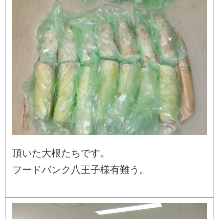
頂
い
た
大
根
た
ち
で
す
。
フ
ー
ド
バ
ン
ク
八
王
子
様
有
難
う
。