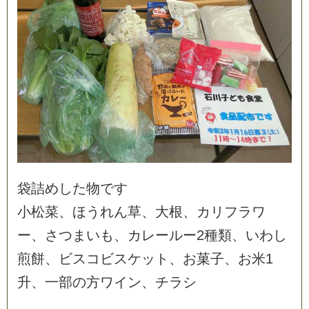
袋
詰
め
し
た
物
で
す
小
松
菜
、
ほ
う
れ
ん
草
、
大
根
、
カ
リ
フ
ラ
ワ
ー
、
さ
つ
ま
い
も
、
カ
レ
ー
ル
ー
2
種
類
、
い
わ
し
煎
餅
、
ビ
ス
コ
ビ
ス
ケ
ッ
ト
、
お
菓
子
、
お
米
1
升
、
一
部
の
方
ワ
イ
ン
、
チ
ラ
シ