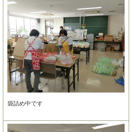
袋
詰
め
中
で
す