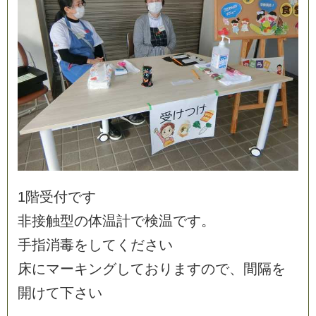
1
階
受
付
で
す
非
接
触
型
の
体
温
計
で
検
温
で
す
。
手
指
消
毒
を
し
て
く
だ
さ
い
床
に
マ
ー
キ
ン
グ
し
て
お
り
ま
す
の
で
、
間
隔
を
開
け
て
下
さ
い