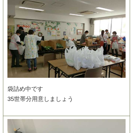
袋
詰
め
中
で
す
3
5
世
帯
分
用
意
し
ま
し
ょ
う