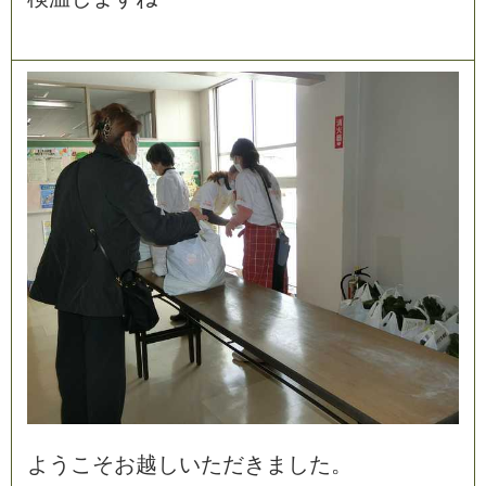
よ
う
こ
そ
お
越
し
い
た
だ
き
ま
し
た
。