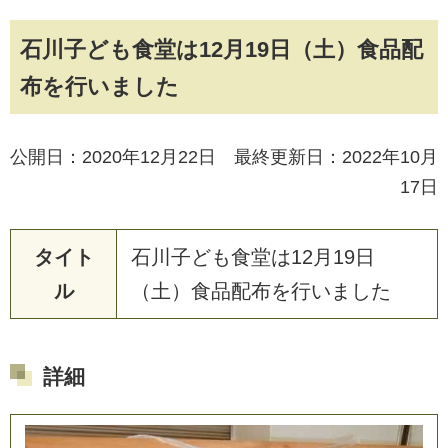
石川子ども食堂は12月19日（土）食品配
布を行いました
公開日：2020年12月22日 最終更新日：2022年10月
17日
タイト
石
川
子
ど
も
食
堂
は
1
2
月
1
9
日
ル
（
土
）
食
品
配
布
を
行
い
ま
し
た
詳細