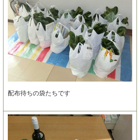
配
布
待
ち
の
袋
た
ち
で
す