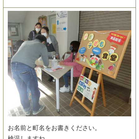
お
名
前
と
町
名
を
お
書
き
く
だ
さ
い
。
検
温
し
ま
す
ね