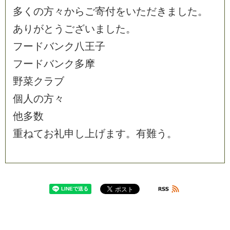
多
く
の
方
々
か
ら
ご
寄
付
を
い
た
だ
き
ま
し
た
。
あ
り
が
と
う
ご
ざ
い
ま
し
た
。
フ
ー
ド
バ
ン
ク
八
王
子
フ
ー
ド
バ
ン
ク
多
摩
野
菜
ク
ラ
ブ
個
人
の
方
々
他
多
数
重
ね
て
お
礼
申
し
上
げ
ま
す
。
有
難
う
。