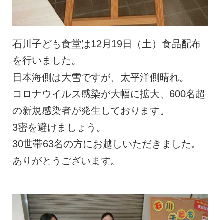
石
川
子
ど
も
食
堂
は
1
2
月
1
9
日
（
土
）
食
品
配
布
を
行
い
ま
し
た
。
日
本
海
側
は
大
雪
で
す
が
、
太
平
洋
側
晴
れ
。
コ
ロ
ナ
ウ
イ
ル
ス
感
染
が
大
幅
に
拡
大
、
6
0
0
名
超
の
新
規
感
染
者
が
発
生
し
て
お
り
ま
す
。
3
密
を
避
け
ま
し
ょ
う
。
3
0
世
帯
6
3
名
の
方
に
お
越
し
い
た
だ
き
ま
し
た
。
あ
り
が
と
う
ご
ざ
い
ま
す
。