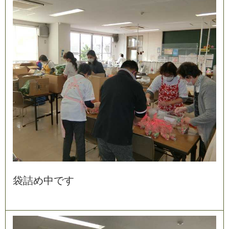
袋
詰
め
中
で
す