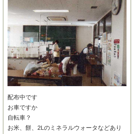
配
布
中
で
す
お
車
で
す
か
自
転
車
？
お
米
、
餅
、
2
L
の
ミ
ネ
ラ
ル
ウ
ォ
ー
タ
な
ど
あ
り