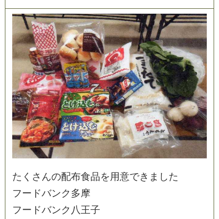
た
く
さ
ん
の
配
布
食
品
を
用
意
で
き
ま
し
た
フ
ー
ド
バ
ン
ク
多
摩
フ
ー
ド
バ
ン
ク
八
王
子