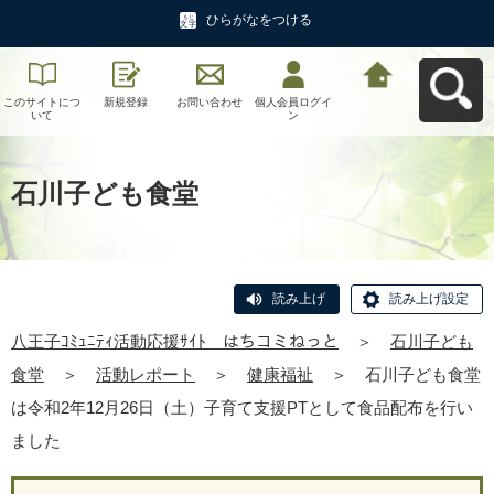
ひらがなをつける
このサイトにつ
新規登録
お問い合わせ
個人会員ログイ
八王子ｺﾐｭﾆﾃｨ活
いて
ン
動応援ｻｲﾄ はち
コミねっとへ戻
る
石川子ども食堂
読み上げ
読み上げ設定
八王子ｺﾐｭﾆﾃｨ活動応援ｻｲﾄ はちコミねっと
＞
石川子ども
食堂
＞
活動レポート
＞
健康福祉
＞
石川子ども食堂
は令和2年12月26日（土）子育て支援PTとして食品配布を行い
ました