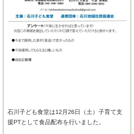
石
川
子
ど
も
食
堂
は
1
2
月
2
6
日
（
土
）
子
育
て
支
援
P
T
と
し
て
食
品
配
布
を
行
い
ま
し
た
。