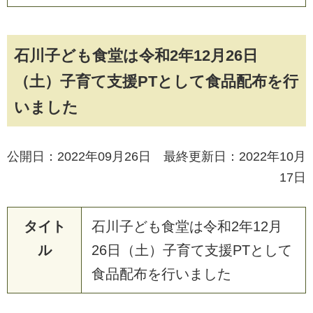
石川子ども食堂は令和2年12月26日
（土）子育て支援PTとして食品配布を行
いました
公開日：2022年09月26日 最終更新日：2022年10月
17日
タイト
石
川
子
ど
も
食
堂
は
令
和
2
年
1
2
月
ル
2
6
日
（
土
）
子
育
て
支
援
P
T
と
し
て
食
品
配
布
を
行
い
ま
し
た