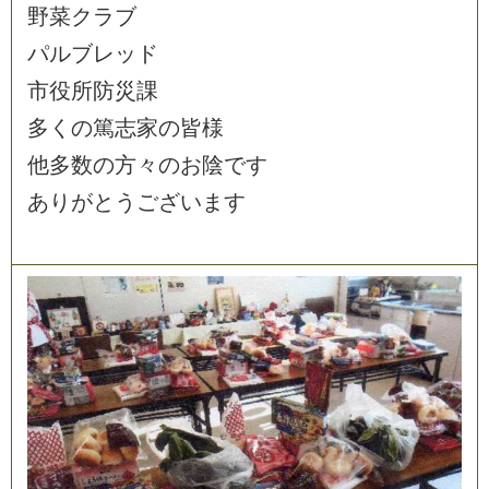
野
菜
ク
ラ
ブ
パ
ル
ブ
レ
ッ
ド
市
役
所
防
災
課
多
く
の
篤
志
家
の
皆
様
他
多
数
の
方
々
の
お
陰
で
す
あ
り
が
と
う
ご
ざ
い
ま
す