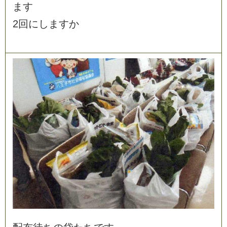
ま
す
2
回
に
し
ま
す
か