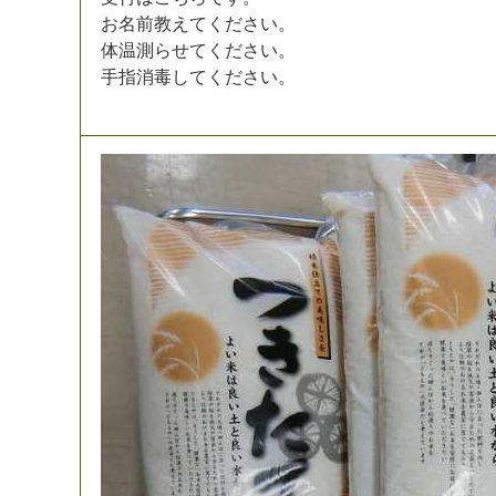
お
名
前
教
え
て
く
だ
さ
い
。
体
温
測
ら
せ
て
く
だ
さ
い
。
手
指
消
毒
し
て
く
だ
さ
い
。