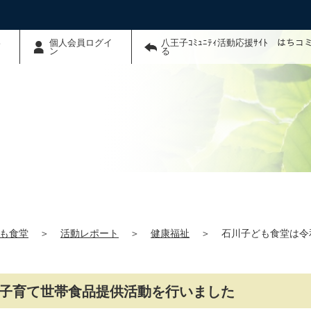
わ
個人会員ログイ
八王子ｺﾐｭﾆﾃｨ活動応援ｻｲﾄ はち
ン
る
も食堂
＞
活動レポート
＞
健康福祉
＞
石川子ども食堂は令
）子育て世帯食品提供活動を行いました