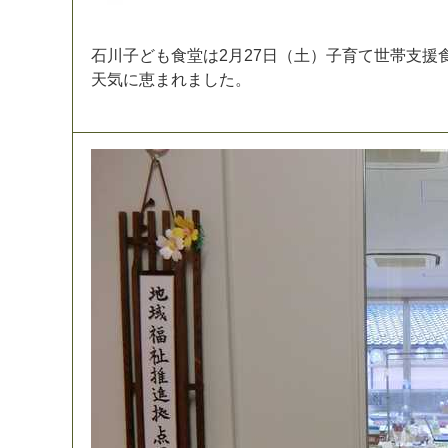
石
川
子
ど
も
食
堂
は
2
月
2
7
日
（
土
）
子
育
て
世
帯
支
援
天
気
に
恵
ま
れ
ま
し
た
。