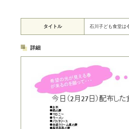
タイトル
石
川
子
ど
も
食
堂
は
詳細
マイメディア検索