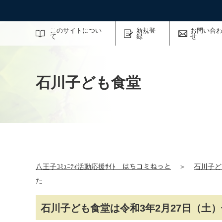
サイト内検索
このサイトについ
新規登
お問い合
て
録
せ
石川子ども食堂
八王子ｺﾐｭﾆﾃｨ活動応援ｻｲﾄ はちコミねっと
＞
石川子ど
た
石川子ども食堂は令和3年2月27日（土