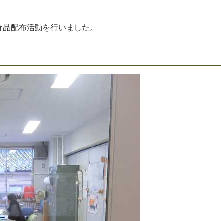
食
品
配
布
活
動
を
行
い
ま
し
た
。