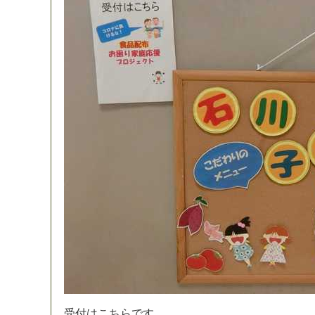
受
付
は
こ
ち
ら
で
す
。