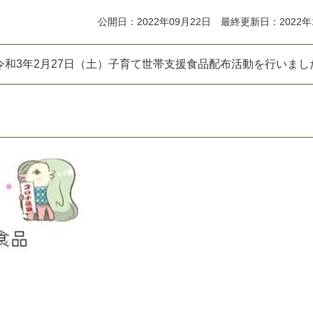
公開日：2022年09月22日 最終更新日：2022年
令
和
3
年
2
月
2
7
日
（
土
）
子
育
て
世
帯
支
援
食
品
配
布
活
動
を
行
い
ま
し