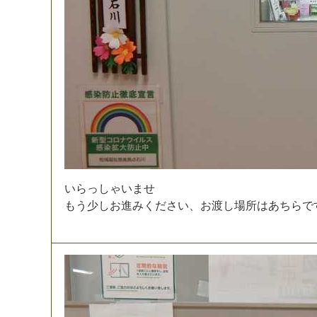
い
ら
っ
し
ゃ
い
ま
せ
も
う
少
し
お
進
み
く
だ
さ
い
、
お
渡
し
場
所
は
あ
ち
ら
で