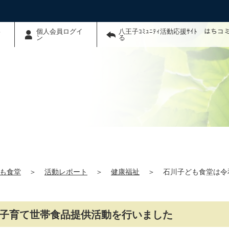
わ
個人会員ログイ
八王子ｺﾐｭﾆﾃｨ活動応援ｻｲﾄ はち
ン
る
も食堂
＞
活動レポート
＞
健康福祉
＞
石川子ども食堂は令
）子育て世帯食品提供活動を行いました