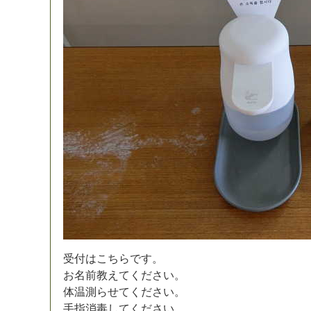
受
付
は
こ
ち
ら
で
す
。
お
名
前
教
え
て
く
だ
さ
い
。
体
温
測
ら
せ
て
く
だ
さ
い
。
手
指
消
毒
し
て
く
だ
さ
い
。