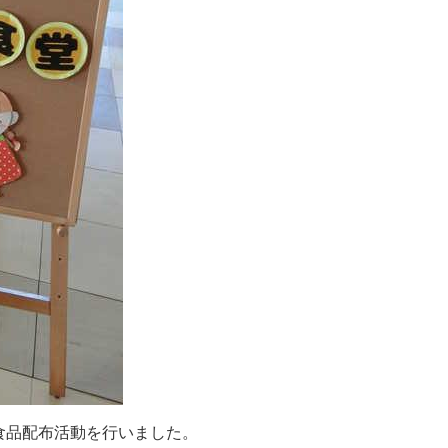
食
品
配
布
活
動
を
行
い
ま
し
た
。