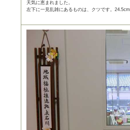
天
気
に
恵
ま
れ
ま
し
た
。
左
下
に
一
見
乱
雑
に
あ
る
も
の
は
、
ク
ツ
で
す
。
2
4
.
5
c
m