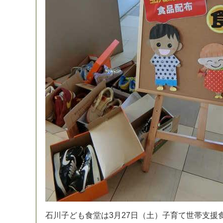
石
川
子
ど
も
食
堂
は
3
月
2
7
日
（
土
）
子
育
て
世
帯
支
援