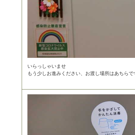
い
ら
っ
し
ゃ
い
ま
せ
も
う
少
し
お
進
み
く
だ
さ
い
、
お
渡
し
場
所
は
あ
ち
ら
で