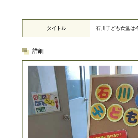
タイトル
石
川
子
ど
も
食
堂
は
詳細
マイメディア検索