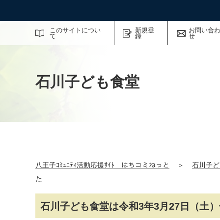
サイト内検索
このサイトについ
新規登
お問い合
て
録
せ
石川子ども食堂
八王子ｺﾐｭﾆﾃｨ活動応援ｻｲﾄ はちコミねっと
＞
石川子ど
た
石川子ども食堂は令和3年3月27日（土