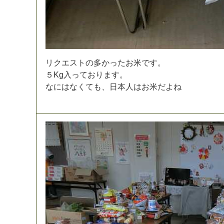
リ
ク
エ
ス
ト
の
多
か
っ
た
お
米
で
す
。
５
K
g
入
っ
て
お
り
ま
す
。
な
に
は
な
く
て
も
、
日
本
人
は
お
米
だ
よ
ね