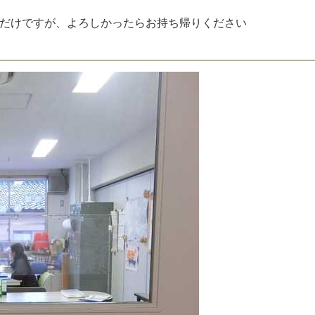
だ
け
で
す
が
、
よ
ろ
し
か
っ
た
ら
お
持
ち
帰
り
く
だ
さ
い