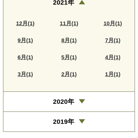
2021年
12月(1)
11月(1)
10月(1)
9月(1)
8月(1)
7月(1)
6月(1)
5月(1)
4月(1)
3月(1)
2月(1)
1月(1)
2020年
2019年