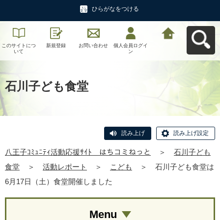
ひらがなをつける
このサイトにつ
新規登録
お問い合わせ
個人会員ログイ
八王子ｺﾐｭﾆﾃｨ活
いて
ン
動応援ｻｲﾄ はち
コミねっとへ戻
る
石川子ども食堂
読み上げ
読み上げ設定
八王子ｺﾐｭﾆﾃｨ活動応援ｻｲﾄ はちコミねっと
＞
石川子ども
食堂
＞
活動レポート
＞
こども
＞
石川子ども食堂は
6月17日（土）食堂開催しました
Menu