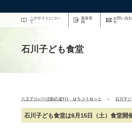
サイト内検索
このサイトについ
新規登
お問い合
て
録
せ
石川子ども食堂
八王子ｺﾐｭﾆﾃｨ活動応援ｻｲﾄ はちコミねっと
＞
石川子ど
石川子ども食堂は6月15日（土）食堂開