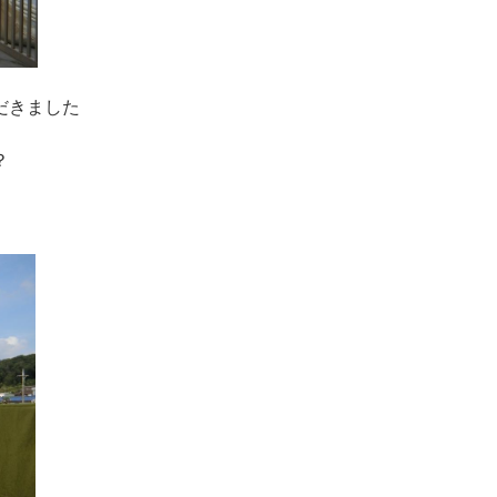
だきました
？