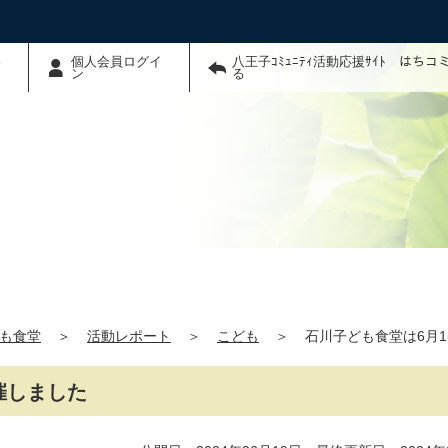
わ
個人会員ログイ
八王子ｺﾐｭﾆﾃｨ活動応援ｻｲﾄ はち
ン
る
も食堂
＞
活動レポート
＞
こども
＞
石川子ども食堂は6月
催しました