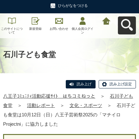
ひらがなをつける
このサイトにつ
新規登録
お問い合わせ
個人会員ログイ
八王子ｺﾐｭﾆﾃｨ活
いて
ン
動応援ｻｲﾄ はち
コミねっとへ戻
る
石川子ども食堂
読み上げ
読み上げ設定
八王子ｺﾐｭﾆﾃｨ活動応援ｻｲﾄ はちコミねっと
＞
石川子ども
食堂
＞
活動レポート
＞
文化・スポーツ
＞
石川子ど
も食堂は10月12日（日）八王子芸術祭2025の「マチイロ
Projectni」に協力しました